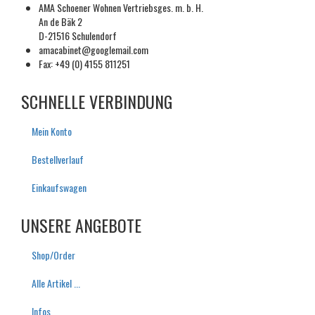
AMA Schoener Wohnen Vertriebsges. m. b. H.
An de Bäk 2
D-21516 Schulendorf
amacabinet@googlemail.com
Fax: +49 (0) 4155 811251
SCHNELLE VERBINDUNG
Mein Konto
Bestellverlauf
Einkaufswagen
UNSERE ANGEBOTE
S
hop/
O
rder
Alle Artikel ...
I
nfos